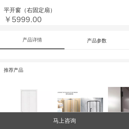
平开窗（右固定扇）
￥5999.00
产品详情
产品参数
推荐产品
马上咨询
3-014
淋浴房
护墙板/